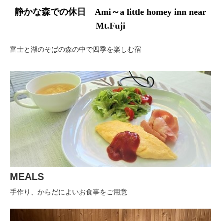
静かな森での休日 Ami～a little homey inn near
Mt.Fuji
富士と湖のそばの森の中で四季を楽しむ宿
MEALS
手作り、からだによいお食事をご用意